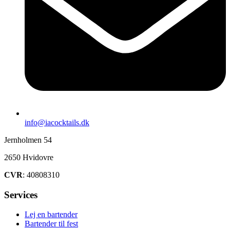
info@iacocktails.dk
Jernholmen 54
2650 Hvidovre
CVR
: 40808310
Services
Lej en bartender
Bartender til fest