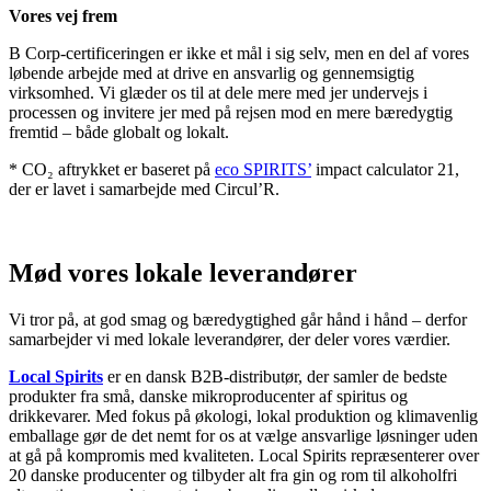
Vores vej frem
B Corp-certificeringen er ikke et mål i sig selv, men en del af vores
løbende arbejde med at drive en ansvarlig og gennemsigtig
virksomhed. Vi glæder os til at dele mere med jer undervejs i
processen og invitere jer med på rejsen mod en mere bæredygtig
fremtid – både globalt og lokalt.
* CO₂ aftrykket er baseret på
eco SPIRITS’
impact calculator 21,
der er lavet i samarbejde med Circul’R.
Mød vores lokale leverandører
Vi tror på, at god smag og bæredygtighed går hånd i hånd – derfor
samarbejder vi med lokale leverandører, der deler vores værdier.
Local Spirits
er en dansk B2B-distributør, der samler de bedste
produkter fra små, danske mikroproducenter af spiritus og
drikkevarer. Med fokus på økologi, lokal produktion og klimavenlig
emballage gør de det nemt for os at vælge ansvarlige løsninger uden
at gå på kompromis med kvaliteten. Local Spirits repræsenterer over
20 danske producenter og tilbyder alt fra gin og rom til alkoholfri