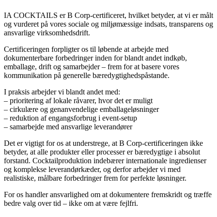
IA COCKTAILS er B Corp-certificeret, hvilket betyder, at vi er målt
og vurderet på vores sociale og miljømæssige indsats, transparens og
ansvarlige virksomhedsdrift.
Certificeringen forpligter os til løbende at arbejde med
dokumenterbare forbedringer inden for blandt andet indkøb,
emballage, drift og samarbejder – frem for at basere vores
kommunikation på generelle bæredygtighedspåstande.
I praksis arbejder vi blandt andet med:
– prioritering af lokale råvarer, hvor det er muligt
– cirkulære og genanvendelige emballageløsninger
– reduktion af engangsforbrug i event-setup
– samarbejde med ansvarlige leverandører
Det er vigtigt for os at understrege, at B Corp-certificeringen ikke
betyder, at alle produkter eller processer er bæredygtige i absolut
forstand. Cocktailproduktion indebærer internationale ingredienser
og komplekse leverandørkæder, og derfor arbejder vi med
realistiske, målbare forbedringer frem for perfekte løsninger.
For os handler ansvarlighed om at dokumentere fremskridt og træffe
bedre valg over tid – ikke om at være fejlfri.