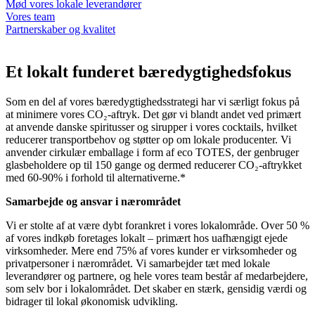
Mød vores lokale leverandører
Vores team
Partnerskaber og kvalitet
Et lokalt funderet bæredygtighedsfokus
Som en del af vores bæredygtighedsstrategi har vi særligt fokus på
at minimere vores CO₂-aftryk. Det gør vi blandt andet ved primært
at anvende danske spiritusser og sirupper i vores cocktails, hvilket
reducerer transportbehov og støtter op om lokale producenter. Vi
anvender cirkulær emballage i form af eco TOTES, der genbruger
glasbeholdere op til 150 gange og dermed reducerer CO₂-aftrykket
med 60-90% i forhold til alternativerne.*
Samarbejde og ansvar i nærområdet
Vi er stolte af at være dybt forankret i vores lokalområde. Over 50 %
af vores indkøb foretages lokalt – primært hos uafhængigt ejede
virksomheder. Mere end 75% af vores kunder er virksomheder og
privatpersoner i nærområdet. Vi samarbejder tæt med lokale
leverandører og partnere, og hele vores team består af medarbejdere,
som selv bor i lokalområdet. Det skaber en stærk, gensidig værdi og
bidrager til lokal økonomisk udvikling.