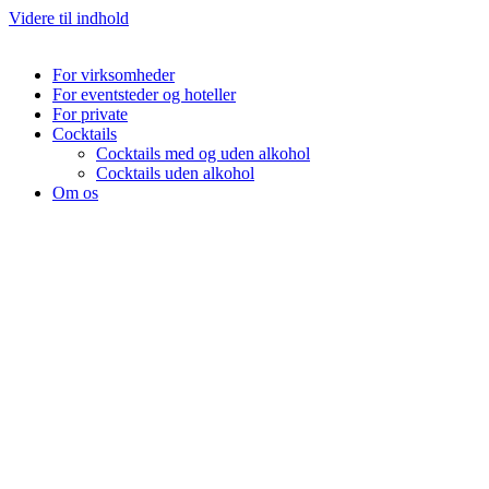
Videre til indhold
For virksomheder
For eventsteder og hoteller
For private
Cocktails
Cocktails med og uden alkohol
Cocktails uden alkohol
Om os