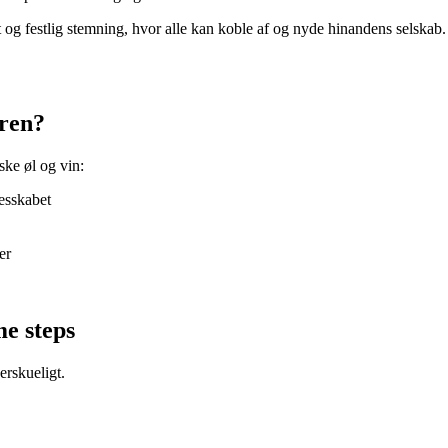
 og festlig stemning, hvor alle kan koble af og nyde hinandens selskab.
aren?
ske øl og vin:
lesskabet
er
me steps
erskueligt.