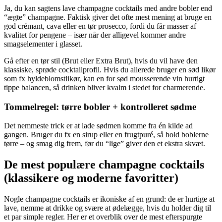
Ja, du kan sagtens lave champagne cocktails med andre bobler end
“ægte” champagne. Faktisk giver det ofte mest mening at bruge en
god crémant, cava eller en tør prosecco, fordi du får masser af
kvalitet for pengene – især når der alligevel kommer andre
smagselementer i glasset.
Gå efter en tør stil (Brut eller Extra Brut), hvis du vil have den
klassiske, sprøde cocktailprofil. Hvis du allerede bruger en sød likør
som fx hyldeblomstlikør, kan en for sød mousserende vin hurtigt
tippe balancen, så drinken bliver kvalm i stedet for charmerende.
Tommelregel: tørre bobler + kontrolleret sødme
Det nemmeste trick er at lade sødmen komme fra én kilde ad
gangen. Bruger du fx en sirup eller en frugtpuré, så hold boblerne
tørre – og smag dig frem, før du “lige” giver den et ekstra skvæt.
De mest populære champagne cocktails
(klassikere og moderne favoritter)
Nogle champagne cocktails er ikoniske af en grund: de er hurtige at
lave, nemme at drikke og svære at ødelægge, hvis du holder dig til
et par simple regler. Her er et overblik over de mest efterspurgte