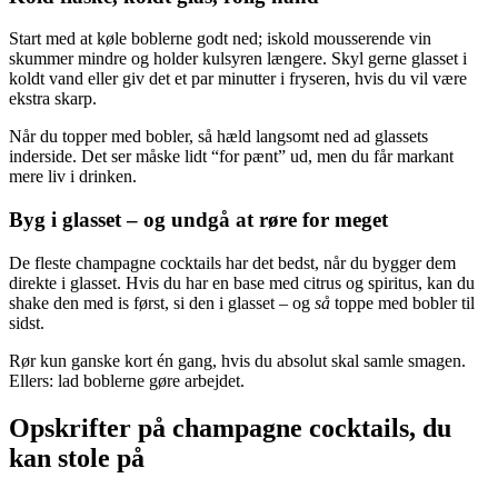
Start med at køle boblerne godt ned; iskold mousserende vin
skummer mindre og holder kulsyren længere. Skyl gerne glasset i
koldt vand eller giv det et par minutter i fryseren, hvis du vil være
ekstra skarp.
Når du topper med bobler, så hæld langsomt ned ad glassets
inderside. Det ser måske lidt “for pænt” ud, men du får markant
mere liv i drinken.
Byg i glasset – og undgå at røre for meget
De fleste champagne cocktails har det bedst, når du bygger dem
direkte i glasset. Hvis du har en base med citrus og spiritus, kan du
shake den med is først, si den i glasset – og
så
toppe med bobler til
sidst.
Rør kun ganske kort én gang, hvis du absolut skal samle smagen.
Ellers: lad boblerne gøre arbejdet.
Opskrifter på champagne cocktails, du
kan stole på