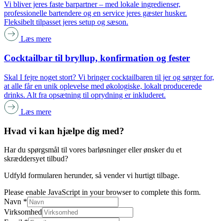
Vi bliver jeres faste barpartner – med lokale ingredienser,
professionelle bartendere og en service jeres gæster husker.
Fleksibelt tilpasset jeres setup og sæson.
Læs mere
Cocktailbar til bryllup, konfirmation og fester
Skal I fejre noget stort? Vi bringer cocktailbaren til jer og sørger for,
at alle får en unik oplevelse med økologiske, lokalt producerede
drinks. Alt fra opsætning til oprydning er inkluderet.
Læs mere
Hvad vi kan hjælpe dig med?
Har du spørgsmål til vores barløsninger eller ønsker du et
skræddersyet tilbud?
Udfyld formularen herunder, så vender vi hurtigt tilbage.
Please enable JavaScript in your browser to complete this form.
Navn
*
Virksomhed