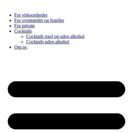
Videre
til
For virksomheder
indhold
For eventsteder og hoteller
For private
Cocktails
Cocktails med og uden alkohol
Cocktails uden alkohol
Om os