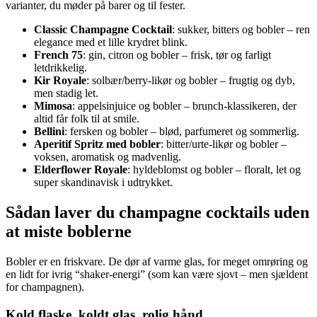
varianter, du møder på barer og til fester.
Classic Champagne Cocktail
: sukker, bitters og bobler – ren
elegance med et lille krydret blink.
French 75
: gin, citron og bobler – frisk, tør og farligt
letdrikkelig.
Kir Royale
: solbær/berry-likør og bobler – frugtig og dyb,
men stadig let.
Mimosa
: appelsinjuice og bobler – brunch-klassikeren, der
altid får folk til at smile.
Bellini
: fersken og bobler – blød, parfumeret og sommerlig.
Aperitif Spritz med bobler
: bitter/urte-likør og bobler –
voksen, aromatisk og madvenlig.
Elderflower Royale
: hyldeblomst og bobler – floralt, let og
super skandinavisk i udtrykket.
Sådan laver du champagne cocktails uden
at miste boblerne
Bobler er en friskvare. De dør af varme glas, for meget omrøring og
en lidt for ivrig “shaker-energi” (som kan være sjovt – men sjældent
for champagnen).
Kold flaske, koldt glas, rolig hånd