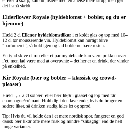
er ekstra skarp, kan du justere med en anelse mere sirup, men gør
det i små skridt.
Elderflower Royale (hyldeblomst + bobler, og du er
hjemme)
Hæld 2 cl
Ellenor hyldeblomstlikør
i et koldt glas og top med 10–
12 cl tør mousserende vin. Hyldeblomst kan hurtigt blive
“parfumeret”, så hold igen og lad boblerne bære resten.
En tynd skive citron eller et par mynteblade kan være prikken over
i’et, men lad være med at overpynte – det her er en drink, der vinder
på enkelhed.
Kir Royale (bær og bobler – klassisk og crowd-
pleaser)
Hæld 1,5–2 cl solbær- eller bær-likør i glasset og top med tør
champagne/crémant. Hold dig i den lave ende, hvis du bruger en
sødere likør, så drinken stadig føles let og sprød.
Tip: Hvis du vil holde den i et mere nordisk spor, fungerer en god
dansk bær-likør ofte mere frisk og mindre “slikagtig” end de helt
tunge varianter.