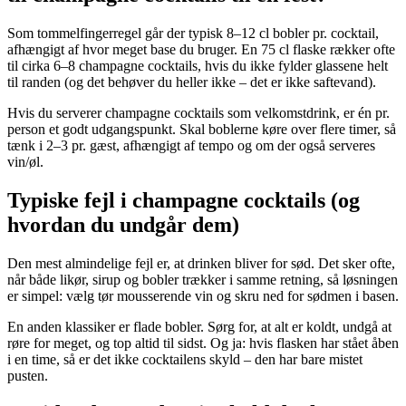
Som tommelfingerregel går der typisk 8–12 cl bobler pr. cocktail,
afhængigt af hvor meget base du bruger. En 75 cl flaske rækker ofte
til cirka 6–8 champagne cocktails, hvis du ikke fylder glassene helt
til randen (og det behøver du heller ikke – det er ikke saftevand).
Hvis du serverer champagne cocktails som velkomstdrink, er én pr.
person et godt udgangspunkt. Skal boblerne køre over flere timer, så
tænk i 2–3 pr. gæst, afhængigt af tempo og om der også serveres
vin/øl.
Typiske fejl i champagne cocktails (og
hvordan du undgår dem)
Den mest almindelige fejl er, at drinken bliver for sød. Det sker ofte,
når både likør, sirup og bobler trækker i samme retning, så løsningen
er simpel: vælg tør mousserende vin og skru ned for sødmen i basen.
En anden klassiker er flade bobler. Sørg for, at alt er koldt, undgå at
røre for meget, og top altid til sidst. Og ja: hvis flasken har stået åben
i en time, så er det ikke cocktailens skyld – den har bare mistet
pusten.