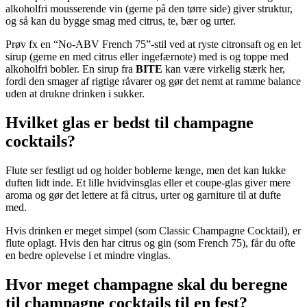
alkoholfri mousserende vin (gerne på den tørre side) giver struktur,
og så kan du bygge smag med citrus, te, bær og urter.
Prøv fx en “No-ABV French 75”-stil ved at ryste citronsaft og en let
sirup (gerne en med citrus eller ingefærnote) med is og toppe med
alkoholfri bobler. En sirup fra
BITE
kan være virkelig stærk her,
fordi den smager af rigtige råvarer og gør det nemt at ramme balance
uden at drukne drinken i sukker.
Hvilket glas er bedst til champagne
cocktails?
Flute ser festligt ud og holder boblerne længe, men det kan lukke
duften lidt inde. Et lille hvidvinsglas eller et coupe-glas giver mere
aroma og gør det lettere at få citrus, urter og garniture til at dufte
med.
Hvis drinken er meget simpel (som Classic Champagne Cocktail), er
flute oplagt. Hvis den har citrus og gin (som French 75), får du ofte
en bedre oplevelse i et mindre vinglas.
Hvor meget champagne skal du beregne
til champagne cocktails til en fest?