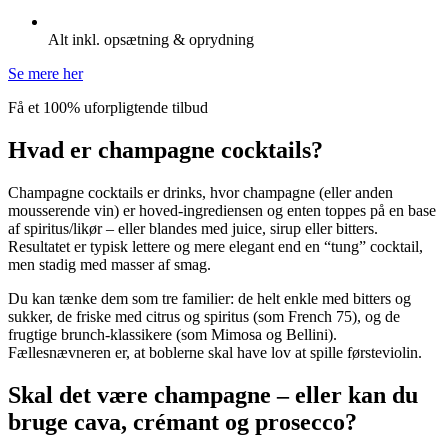
Alt inkl. opsætning & oprydning
Se mere her
Få et 100% uforpligtende tilbud
Hvad er champagne cocktails?
Champagne cocktails er drinks, hvor champagne (eller anden
mousserende vin) er hoved-ingrediensen og enten toppes på en base
af spiritus/likør – eller blandes med juice, sirup eller bitters.
Resultatet er typisk lettere og mere elegant end en “tung” cocktail,
men stadig med masser af smag.
Du kan tænke dem som tre familier: de helt enkle med bitters og
sukker, de friske med citrus og spiritus (som French 75), og de
frugtige brunch-klassikere (som Mimosa og Bellini).
Fællesnævneren er, at boblerne skal have lov at spille førsteviolin.
Skal det være champagne – eller kan du
bruge cava, crémant og prosecco?