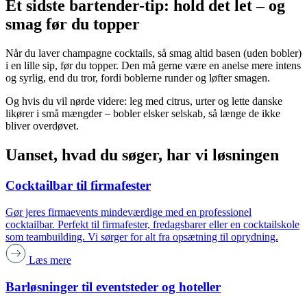
Et sidste bartender-tip: hold det let – og
smag før du topper
Når du laver champagne cocktails, så smag altid basen (uden bobler)
i en lille sip, før du topper. Den må gerne være en anelse mere intens
og syrlig, end du tror, fordi boblerne runder og løfter smagen.
Og hvis du vil nørde videre: leg med citrus, urter og lette danske
likører i små mængder – bobler elsker selskab, så længe de ikke
bliver overdøvet.
Uanset, hvad du søger, har vi løsningen
Cocktailbar til firmafester
Gør jeres firmaevents mindeværdige med en professionel
cocktailbar. Perfekt til firmafester, fredagsbarer eller en cocktailskole
som teambuilding. Vi sørger for alt fra opsætning til oprydning.
Læs mere
Barløsninger til eventsteder og hoteller