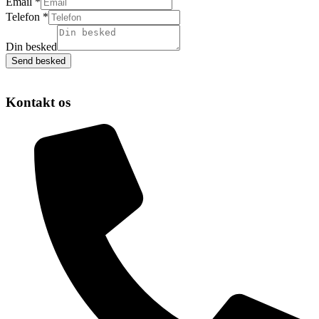
Email
*
Telefon
*
Din
Virksomhed
Din besked
Navn
Send besked
Kontakt os