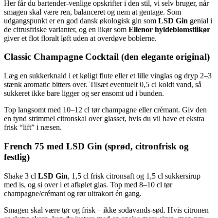
Her får du bartender-venlige opskrifter i den stil, vi selv bruger, når
smagen skal være ren, balanceret og nem at gentage. Som
udgangspunkt er en god dansk økologisk gin som
LSD Gin
genial i
de citrusfriske varianter, og en likør som
Ellenor hyldeblomstlikør
giver et flot floralt løft uden at overdøve boblerne.
Classic Champagne Cocktail (den elegante original)
Læg en sukkerknald i et køligt flute eller et lille vinglas og dryp 2–3
stænk aromatic bitters over. Tilsæt eventuelt 0,5 cl koldt vand, så
sukkeret ikke bare ligger og ser ensomt ud i bunden.
Top langsomt med 10–12 cl tør champagne eller crémant. Giv den
en tynd strimmel citronskal over glasset, hvis du vil have et ekstra
frisk “lift” i næsen.
French 75 med LSD Gin (sprød, citronfrisk og
festlig)
Shake 3 cl
LSD Gin
, 1,5 cl frisk citronsaft og 1,5 cl sukkersirup
med is, og si over i et afkølet glas. Top med 8–10 cl tør
champagne/crémant og rør ultrakort én gang.
Smagen skal være tør og frisk – ikke sodavands-sød. Hvis citronen