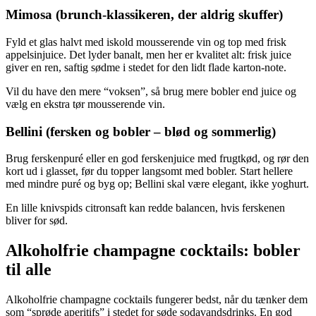
Mimosa (brunch-klassikeren, der aldrig skuffer)
Fyld et glas halvt med iskold mousserende vin og top med frisk
appelsinjuice. Det lyder banalt, men her er kvalitet alt: frisk juice
giver en ren, saftig sødme i stedet for den lidt flade karton-note.
Vil du have den mere “voksen”, så brug mere bobler end juice og
vælg en ekstra tør mousserende vin.
Bellini (fersken og bobler – blød og sommerlig)
Brug ferskenpuré eller en god ferskenjuice med frugtkød, og rør den
kort ud i glasset, før du topper langsomt med bobler. Start hellere
med mindre puré og byg op; Bellini skal være elegant, ikke yoghurt.
En lille knivspids citronsaft kan redde balancen, hvis ferskenen
bliver for sød.
Alkoholfrie champagne cocktails: bobler
til alle
Alkoholfrie champagne cocktails fungerer bedst, når du tænker dem
som “sprøde aperitifs” i stedet for søde sodavandsdrinks. En god