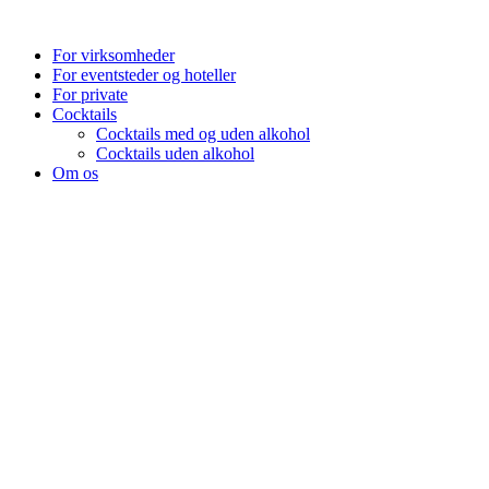
Videre
til
For virksomheder
indhold
For eventsteder og hoteller
For private
Cocktails
Cocktails med og uden alkohol
Cocktails uden alkohol
Om os