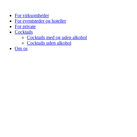
Videre
til
For virksomheder
indhold
For eventsteder og hoteller
For private
Cocktails
Cocktails med og uden alkohol
Cocktails uden alkohol
Om os